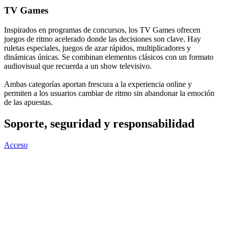
TV Games
Inspirados en programas de concursos, los TV Games ofrecen
juegos de ritmo acelerado donde las decisiones son clave. Hay
ruletas especiales, juegos de azar rápidos, multiplicadores y
dinámicas únicas. Se combinan elementos clásicos con un formato
audiovisual que recuerda a un show televisivo.
Ambas categorías aportan frescura a la experiencia online y
permiten a los usuarios cambiar de ritmo sin abandonar la emoción
de las apuestas.
Soporte, seguridad y responsabilidad
Acceso