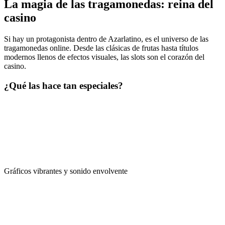
La magia de las tragamonedas: reina del
casino
Si hay un protagonista dentro de Azarlatino, es el universo de las
tragamonedas online. Desde las clásicas de frutas hasta títulos
modernos llenos de efectos visuales, las slots son el corazón del
casino.
¿Qué las hace tan especiales?
Gráficos vibrantes y sonido envolvente