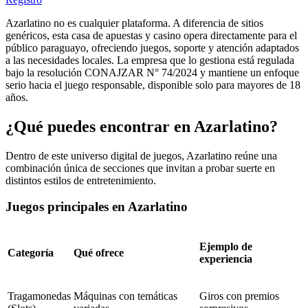
Azarlatino no es cualquier plataforma. A diferencia de sitios
genéricos, esta casa de apuestas y casino opera directamente para el
público paraguayo, ofreciendo juegos, soporte y atención adaptados
a las necesidades locales. La empresa que lo gestiona está regulada
bajo la resolución CONAJZAR N° 74/2024 y mantiene un enfoque
serio hacia el juego responsable, disponible solo para mayores de 18
años.
¿Qué puedes encontrar en Azarlatino?
Dentro de este universo digital de juegos, Azarlatino reúne una
combinación única de secciones que invitan a probar suerte en
distintos estilos de entretenimiento.
Juegos principales en Azarlatino
Ejemplo de
Categoría
Qué ofrece
experiencia
Tragamonedas
Máquinas con temáticas
Giros con premios