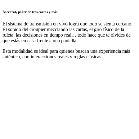
Baccarat, póker de tres cartas y más
El sistema de transmisión en vivo logra que todo se sienta cercano.
El sonido del croupier mezclando las cartas, el giro físico de la
ruleta, las decisiones en tiempo real… todo hace que te olvides de
que estás en casa frente a una pantalla.
Esta modalidad es ideal para quienes buscan una experiencia más
auténtica, con interacciones reales y reglas clásicas.