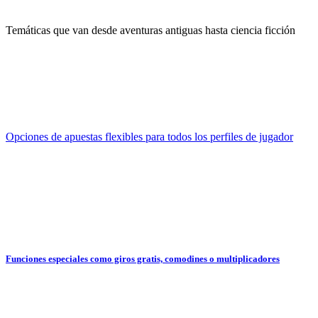
Temáticas que van desde aventuras antiguas hasta ciencia ficción
Opciones de apuestas flexibles para todos los perfiles de jugador
Funciones especiales como giros gratis, comodines o multiplicadores