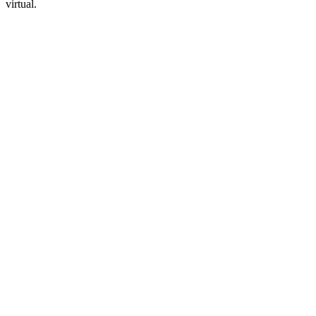
virtual.