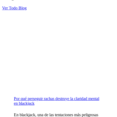
Ver Todo Blog
Por qué perseguir rachas destruye la claridad mental
en blackjack
En blackjack, una de las tentaciones más peligrosas