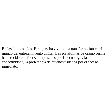
En los últimos años, Paraguay ha vivido una transformación en el
mundo del entretenimiento digital. Las plataformas de casino online
han crecido con fuerza, impulsadas por la tecnología, la
conectividad y la preferencia de muchos usuarios por el acceso
inmediato.