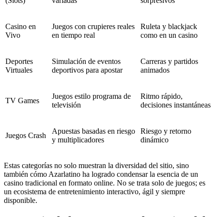
(Slots)
variadas
sorpresivos
Casino en
Juegos con crupieres reales
Ruleta y blackjack
Vivo
en tiempo real
como en un casino
Deportes
Simulación de eventos
Carreras y partidos
Virtuales
deportivos para apostar
animados
Juegos estilo programa de
Ritmo rápido,
TV Games
televisión
decisiones instantáneas
Apuestas basadas en riesgo
Riesgo y retorno
Juegos Crash
y multiplicadores
dinámico
Estas categorías no solo muestran la diversidad del sitio, sino
también cómo Azarlatino ha logrado condensar la esencia de un
casino tradicional en formato online. No se trata solo de juegos; es
un ecosistema de entretenimiento interactivo, ágil y siempre
disponible.