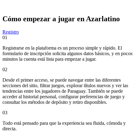
Cómo empezar a jugar en Azarlatino
Registro
01
Registrarse en la plataforma es un proceso simple y rápido. El
formulario de inscripción solicita algunos datos básicos, y en pocos
minutos la cuenta está lista para empezar a jugar.
02
Desde el primer acceso, se puede navegar entre las diferentes
secciones del sitio, filtrar juegos, explorar títulos nuevos y ver las
tendencias entre los jugadores de Paraguay. También se puede
acceder al historial personal, configurar preferencias de juego y
consultar los métodos de depósito y retiro disponibles.
03
Todo está pensado para que la experiencia sea fluida, cómoda y
directa.